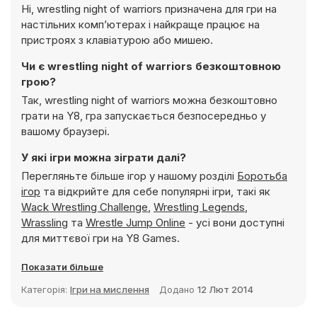
Ні, wrestling night of warriors призначена для гри на
настільних комп’ютерах і найкраще працює на
пристроях з клавіатурою або мишею.
Чи є wrestling night of warriors безкоштовною
грою?
Так, wrestling night of warriors можна безкоштовно
грати на Y8, гра запускається безпосередньо у
вашому браузері.
У які ігри можна зіграти далі?
Перегляньте більше ігор у нашому розділі
Боротьба
ігор
та відкрийте для себе популярні ігри, такі як
Wack Wrestling Challenge
,
Wrestling Legends
,
Wrassling
та
Wrestle Jump Online
- усі вони доступні
для миттєвої гри на Y8 Games.
Показати більше
Категорія:
Ігри на мислення
Додано
12 Лют 2014