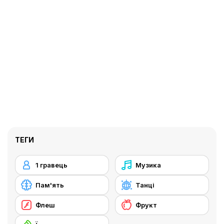
ТЕГИ
1 гравець
Музика
Пам'ять
Танці
Флеш
Фрукт