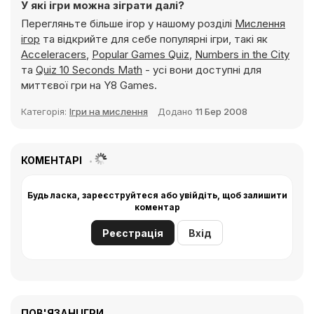
У які ігри можна зіграти далі?
Перегляньте більше ігор у нашому розділі
Мислення
ігор
та відкрийте для себе популярні ігри, такі як
Acceleracers
,
Popular Games Quiz
,
Numbers in the City
та
Quiz 10 Seconds Math
- усі вони доступні для
миттєвої гри на Y8 Games.
Категорія:
Ігри на мислення
Додано
11 Бер 2008
КОМЕНТАРІ
Будь ласка, зареєструйтеся або увійдіть, щоб залишити
коментар
Реєстрація
Вхід
ПОВ'ЯЗАНІ ІГРИ