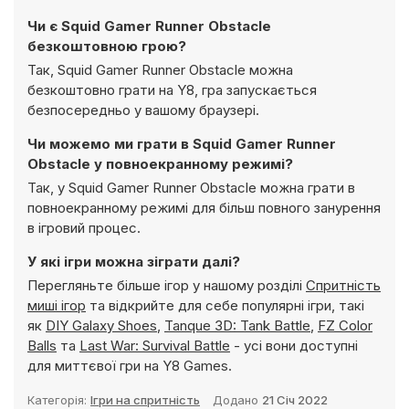
Чи є Squid Gamer Runner Obstacle
безкоштовною грою?
Так, Squid Gamer Runner Obstacle можна
безкоштовно грати на Y8, гра запускається
безпосередньо у вашому браузері.
Чи можемо ми грати в Squid Gamer Runner
Obstacle у повноекранному режимі?
Так, у Squid Gamer Runner Obstacle можна грати в
повноекранному режимі для більш повного занурення
в ігровий процес.
У які ігри можна зіграти далі?
Перегляньте більше ігор у нашому розділі
Cпритність
миші ігор
та відкрийте для себе популярні ігри, такі
як
DIY Galaxy Shoes
,
Tanque 3D: Tank Battle
,
FZ Color
Balls
та
Last War: Survival Battle
- усі вони доступні
для миттєвої гри на Y8 Games.
Категорія:
Ігри на спритність
Додано
21 Січ 2022