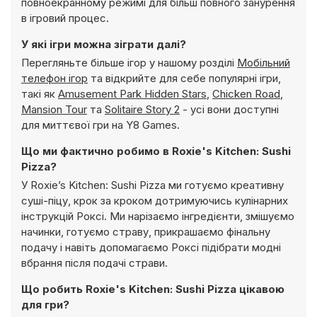
повноекранному режимі для більш повного занурення
в ігровий процес.
У які ігри можна зіграти далі?
Перегляньте більше ігор у нашому розділі
Мобільний
телефон ігор
та відкрийте для себе популярні ігри,
такі як
Amusement Park Hidden Stars
,
Chicken Road
,
Mansion Tour
та
Solitaire Story 2
- усі вони доступні
для миттєвої гри на Y8 Games.
Що ми фактично робимо в Roxie's Kitchen: Sushi
Pizza?
У Roxie’s Kitchen: Sushi Pizza ми готуємо креативну
суші-піцу, крок за кроком дотримуючись кулінарних
інструкцій Роксі. Ми нарізаємо інгредієнти, змішуємо
начинки, готуємо страву, прикрашаємо фінальну
подачу і навіть допомагаємо Роксі підібрати модні
вбрання після подачі страви.
Що робить Roxie's Kitchen: Sushi Pizza цікавою
для гри?