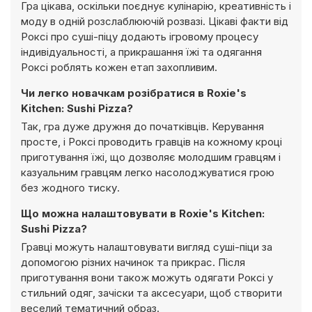
Гра цікава, оскільки поєднує кулінарію, креативність і
моду в одній розслаблюючій розвазі. Цікаві факти від
Роксі про суші-піцу додають ігровому процесу
індивідуальності, а прикрашання їжі та одягання
Роксі роблять кожен етап захопливим.
Чи легко новачкам розібратися в Roxie's
Kitchen: Sushi Pizza?
Так, гра дуже дружня до початківців. Керування
просте, і Роксі проводить гравців на кожному кроці
приготування їжі, що дозволяє молодшим гравцям і
казуальним гравцям легко насолоджуватися грою
без жодного тиску.
Що можна налаштовувати в Roxie's Kitchen:
Sushi Pizza?
Гравці можуть налаштовувати вигляд суші-піци за
допомогою різних начинок та прикрас. Після
приготування вони також можуть одягати Роксі у
стильний одяг, зачіски та аксесуари, щоб створити
веселий тематичний образ.