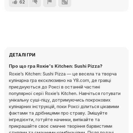
62
ДЕТАЛІ ГРИ
Про що гра Roxie's Kitchen: Sushi Pizza?
Roxie’s Kitchen: Sushi Pizza — це весела та творча
кулінарна гра ексклюзивно на Y8.com, де гравці
приєднуються до Роксі в останній частині
популярної серії Roxie’s Kitchen. Навчіться готувати
унікальну суші-піцу, дотримуючись покрокових
кулінарних інструкцій, поки Роксі ділиться цікавими
фактами та дрібницями про страву. Змішуйте
інгредієнти, готуйте начинки, випікайте та
прикрашайте своє смачне творіння барвистими
стилями та смачними комбінаціями. Після подачі