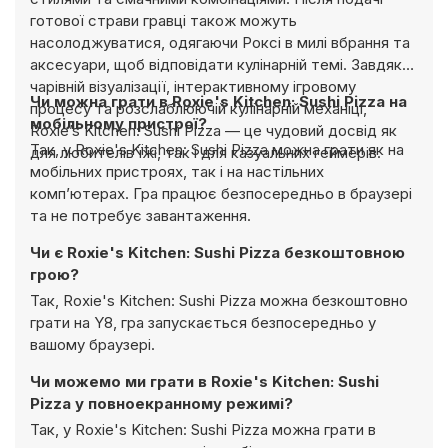
готової страви гравці також можуть
насолоджуватися, одягаючи Роксі в милі вбрання та
аксесуари, щоб відповідати кулінарній темі. Завдяки
чарівній візуалізації, інтерактивному ігровому
Чи можна грати в Roxie's Kitchen: Sushi Pizza на
процесу та розслаблюючій кулінарній механіці,
мобільному пристрої?
Roxie’s Kitchen: Sushi Pizza — це чудовий досвід як
Так, у Roxie's Kitchen: Sushi Pizza можна грати як на
для любителів їжі, так і для казуальних геймерів.
мобільних пристроях, так і на настільних
комп’ютерах. Гра працює безпосередньо в браузері
та не потребує завантаження.
Чи є Roxie's Kitchen: Sushi Pizza безкоштовною
грою?
Так, Roxie's Kitchen: Sushi Pizza можна безкоштовно
грати на Y8, гра запускається безпосередньо у
вашому браузері.
Чи можемо ми грати в Roxie's Kitchen: Sushi
Pizza у повноекранному режимі?
Так, у Roxie's Kitchen: Sushi Pizza можна грати в