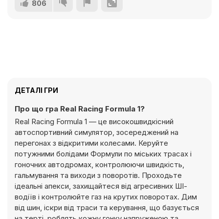
806
ДЕТАЛІ ГРИ
Про що гра Real Racing Formula 1?
Real Racing Formula 1 — це високошвидкісний
автоспортивний симулятор, зосереджений на
перегонах з відкритими колесами. Керуйте
потужними болідами Формули по міських трасах і
гоночних автодромах, контролюючи швидкість,
гальмування та виходи з поворотів. Проходьте
ідеальні апекси, захищайтеся від агресивних ШІ-
водіїв і контролюйте газ на крутих поворотах. Дим
від шин, іскри від траси та керування, що базується
на терті, роблять кожну гонку напруженою та