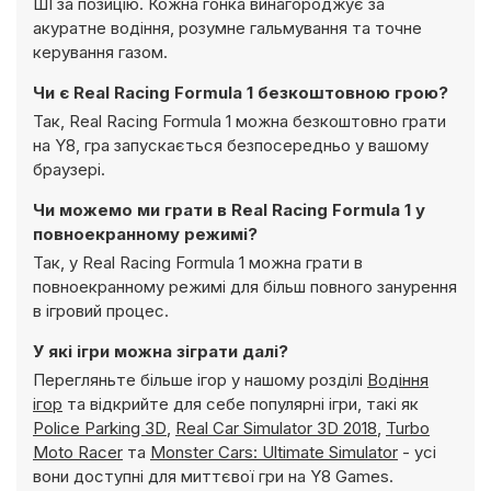
ШІ за позицію. Кожна гонка винагороджує за
акуратне водіння, розумне гальмування та точне
керування газом.
Чи є Real Racing Formula 1 безкоштовною грою?
Так, Real Racing Formula 1 можна безкоштовно грати
на Y8, гра запускається безпосередньо у вашому
браузері.
Чи можемо ми грати в Real Racing Formula 1 у
повноекранному режимі?
Так, у Real Racing Formula 1 можна грати в
повноекранному режимі для більш повного занурення
в ігровий процес.
У які ігри можна зіграти далі?
Перегляньте більше ігор у нашому розділі
Водіння
ігор
та відкрийте для себе популярні ігри, такі як
Police Parking 3D
,
Real Car Simulator 3D 2018
,
Turbo
Moto Racer
та
Monster Cars: Ultimate Simulator
- усі
вони доступні для миттєвої гри на Y8 Games.