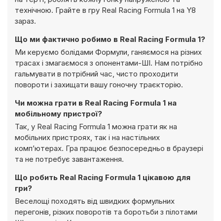
технічною. Грайте в гру Real Racing Formula 1 на Y8
зараз.
Що ми фактично робимо в Real Racing Formula 1?
Ми керуємо болідами Формули, ганяємося на різних
трасах і змагаємося з опонентами-ШІ. Нам потрібно
гальмувати в потрібний час, чисто проходити
повороти і захищати вашу гоночну траєкторію.
Чи можна грати в Real Racing Formula 1 на
мобільному пристрої?
Так, у Real Racing Formula 1 можна грати як на
мобільних пристроях, так і на настільних
комп’ютерах. Гра працює безпосередньо в браузері
та не потребує завантаження.
Що робить Real Racing Formula 1 цікавою для
гри?
Веселощі походять від швидких формульних
перегонів, різких поворотів та боротьби з пілотами