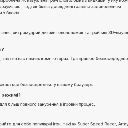
 розроблена як казуальна гра-головоломка з кидками, у яку ко
розумілою, тоді як більш досвідчені гравці із задоволенням
 з блоків.
тання, хитромудрий дизайн головоломок та грайливі 3D-візуал
ї?
х, так і на настільних комп’ютерах. Гра працює безпосередньо
пускається безпосередньо у вашому браузері.
у режимі?
для більш повного занурення в ігровий процес.
рийте для себе популярні ігри, такі як
Super Speed Racer
,
Army