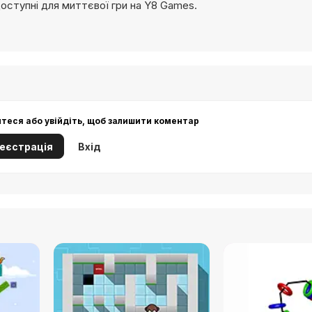
доступні для миттєвої гри на Y8 Games.
йтеся або увійдіть, щоб залишити коментар
еєстрація
Вхід