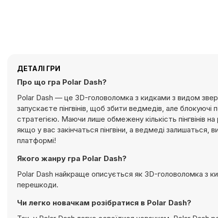
ДЕТАЛІ ГРИ
Про що гра Polar Dash?
Polar Dash — це 3D-головоломка з кидками з видом зверх
запускаєте пінгвінів, щоб збити ведмедів, але блокуючі
стратегією. Маючи лише обмежену кількість пінгвінів на
якщо у вас закінчаться пінгвіни, а ведмеді залишаться, в
платформі!
Якого жанру гра Polar Dash?
Polar Dash найкраще описується як 3D-головоломка з ки
перешкоди.
Чи легко новачкам розібратися в Polar Dash?