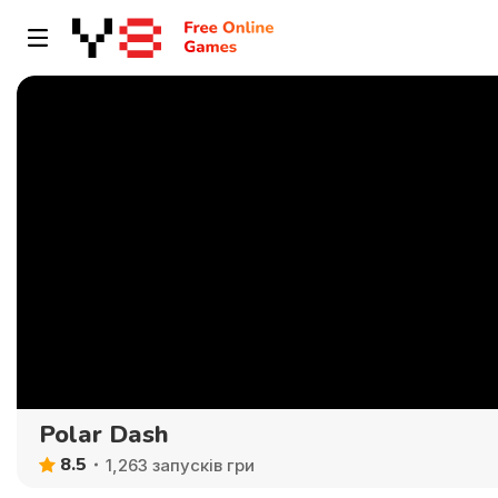
Polar Dash
8.5
1,263 запусків гри