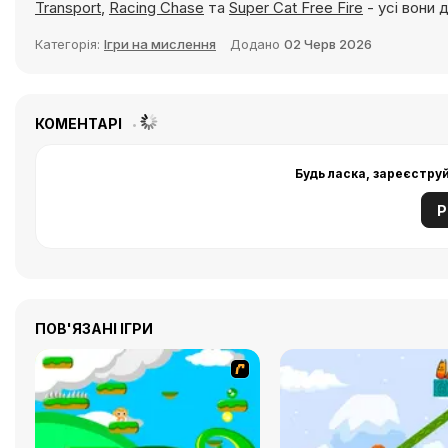
Transport
,
Racing Chase
та
Super Cat Free Fire
- усі вони 
Категорія:
Ігри на мислення
Додано
02 Черв 2026
КОМЕНТАРІ
Будь ласка, зареєстру
Р
ПОВ'ЯЗАНІ ІГРИ