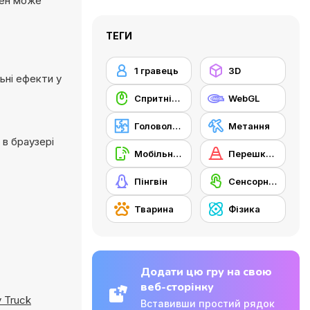
жен може
ТЕГИ
1 гравець
3D
ьні ефекти у
Cпритність миші
WebGL
Головоломка
Метання
 в браузері
Мобільний телефон
Перешкода
Пінгвін
Сенсорний екран
Тварина
Фізика
Додати цю гру на свою
веб-сторінку
 Truck
Вставивши простий рядок