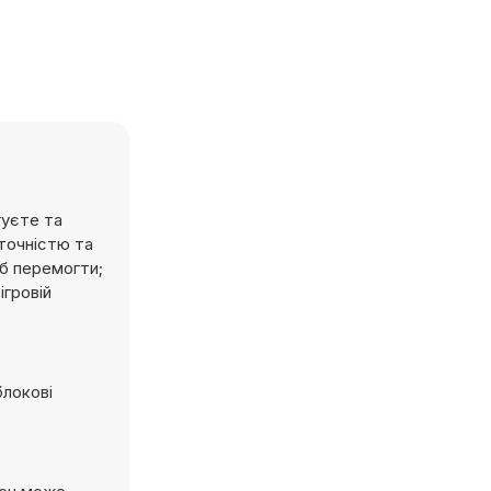
гуєте та
 точністю та
об перемогти;
ігровій
блокові