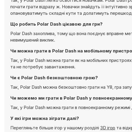
Так, у Polar Dash легко освоїтися новачкам. Polar Dash
почати грати відразу ж. Новачки знайдуть її інтуїтивно з
опановуватимуть складні кути та долатимуть перешкоди
Що робить Polar Dash цікавою для гри?
Polar Dash захоплива, тому що вона поєднує вправне ме
невимушений виклик.
Чи можна грати в Polar Dash на мобільному пристро
Так, у Polar Dash можна грати як на мобільних пристроя
та не потребує завантаження.
Чи є Polar Dash безкоштовною грою?
Так, Polar Dash можна безкоштовно грати на Y8, гра за
Чи можемо ми грати в Polar Dash у повноекранном
Так, у Polar Dash можна грати в повноекранному режимі 
У які ігри можна зіграти далі?
Перегляньте більше ігор у нашому розділі
3D ігор
та відк