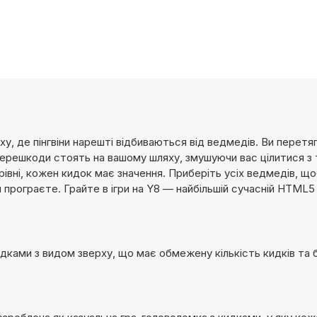
у, де пінгвіни нарешті відбиваються від ведмедів. Ви перетя
 перешкоди стоять на вашому шляху, змушуючи вас цілитися з
 рівні, кожен кидок має значення. Приберіть усіх ведмедів, щ
и програєте. Грайте в ігри на Y8 — найбільшій сучасній HTML5 
дками з видом зверху, що має обмежену кількість кидків та 