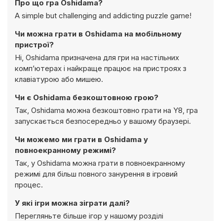
Про що гра Oshidama?
A simple but challenging and addicting puzzle game!
Чи можна грати в Oshidama на мобільному
пристрої?
Ні, Oshidama призначена для гри на настільних
комп’ютерах і найкраще працює на пристроях з
клавіатурою або мишею.
Чи є Oshidama безкоштовною грою?
Так, Oshidama можна безкоштовно грати на Y8, гра
запускається безпосередньо у вашому браузері.
Чи можемо ми грати в Oshidama у
повноекранному режимі?
Так, у Oshidama можна грати в повноекранному
режимі для більш повного занурення в ігровий
процес.
У які ігри можна зіграти далі?
Перегляньте більше ігор у нашому розділі