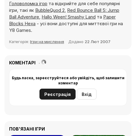
Головоломка ігор
та відкрийте для себе популярні
ігри, такі як
BubbleQuod 2
,
Red Bounce Ball 5: Jump
Ball Adventure
,
Hallo Ween! Smashy Land
та
Paper
Blocks Hexa
- усі вони доступні для миттєвої гри на
Y8 Games.
Категорія:
Ігри на мислення
Додано
22 Лют 2007
КОМЕНТАРІ
Будь ласка, зареєструйтеся або увійдіть, щоб залишити
коментар
Реєстрація
Вхід
ПОВ'ЯЗАНІ ІГРИ