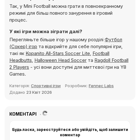
Так, у Mini Football можна грати в повноекранному
режимі для більш повного занурення в ігровий
процес.
У які ігри можна зіграти далі?
Перегляньте більше ігор у нашому розділі
Футбол
(Сокер) ігор
та відкрийте для себе популярні ігри,
такі як
Kopanito All-Stars Soccer Lite
,
Football
Headbutts
,
Halloween Head Soccer
та
Ragdoll Football
2 Players
- усі вони доступні для миттєвої гри на Y8
Games.
Категорія:
Спортивні ігри
Розробник:
Fennec Labs
Додано
23 Квіт 2026
КОМЕНТАРІ
Будь ласка, зареєструйтеся або увійдіть, щоб залишити
коментар