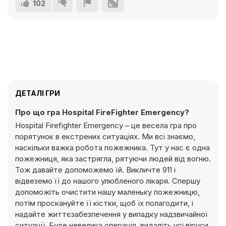
102
ДЕТАЛІ ГРИ
Про що гра Hospital FireFighter Emergency?
Hospital Firefighter Emergency – це весела гра про
порятунок в екстрених ситуаціях. Ми всі знаємо,
наскільки важка робота пожежника. Тут у нас є одна
пожежниця, яка застрягла, рятуючи людей від вогню.
Тож давайте допоможемо їй. Викличте 911 і
відвеземо її до нашого улюбленого лікаря. Спершу
допоможіть очистити нашу маленьку пожежницю,
потім проскануйте її кістки, щоб їх полагодити, і
надайте життєзабезпечення у випадку надзвичайної
ситуації. Буде невелика операція, видаліть усі віруси