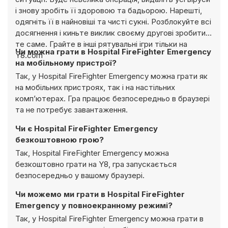
і знову зробіть її здоровою та бадьорою. Нарешті,
одягніть її в найновіші та чисті сукні. Розблокуйте всі
досягнення і киньте виклик своєму другові зробити
те саме. Грайте в інші рятувальні ігри тільки на
Чи можна грати в Hospital FireFighter Emergency
Y8.com
на мобільному пристрої?
Так, у Hospital FireFighter Emergency можна грати як
на мобільних пристроях, так і на настільних
комп’ютерах. Гра працює безпосередньо в браузері
та не потребує завантаження.
Чи є Hospital FireFighter Emergency
безкоштовною грою?
Так, Hospital FireFighter Emergency можна
безкоштовно грати на Y8, гра запускається
безпосередньо у вашому браузері.
Чи можемо ми грати в Hospital FireFighter
Emergency у повноекранному режимі?
Так, у Hospital FireFighter Emergency можна грати в