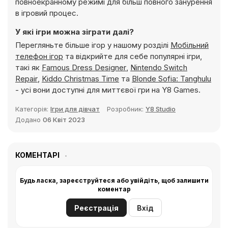
повноекранному режимі для більш повного занурення
в ігровий процес.
У які ігри можна зіграти далі?
Перегляньте більше ігор у нашому розділі
Мобільний
телефон ігор
та відкрийте для себе популярні ігри,
такі як
Famous Dress Designer
,
Nintendo Switch
Repair
,
Kiddo Christmas Time
та
Blonde Sofia: Tanghulu
- усі вони доступні для миттєвої гри на Y8 Games.
Категорія:
Ігри для дівчат
Розробник:
Y8 Studio
Додано
06 Квіт 2023
КОМЕНТАРІ
Будь ласка, зареєструйтеся або увійдіть, щоб залишити
коментар
Реєстрація
Вхід