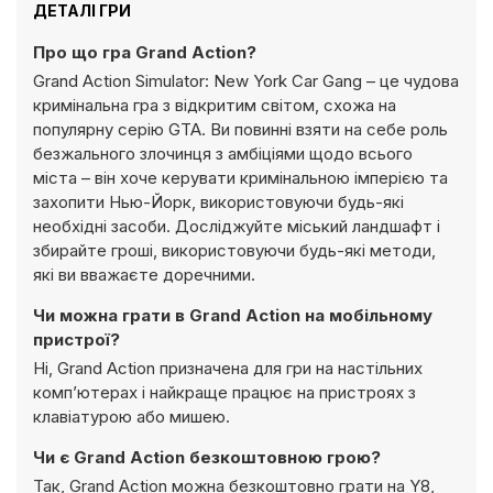
ДЕТАЛІ ГРИ
Про що гра Grand Action?
Grand Action Simulator: New York Car Gang – це чудова
кримінальна гра з відкритим світом, схожа на
популярну серію GTA. Ви повинні взяти на себе роль
безжального злочинця з амбіціями щодо всього
міста – він хоче керувати кримінальною імперією та
захопити Нью-Йорк, використовуючи будь-які
необхідні засоби. Досліджуйте міський ландшафт і
збирайте гроші, використовуючи будь-які методи,
які ви вважаєте доречними.
Чи можна грати в Grand Action на мобільному
пристрої?
Ні, Grand Action призначена для гри на настільних
комп’ютерах і найкраще працює на пристроях з
клавіатурою або мишею.
Чи є Grand Action безкоштовною грою?
Так, Grand Action можна безкоштовно грати на Y8,