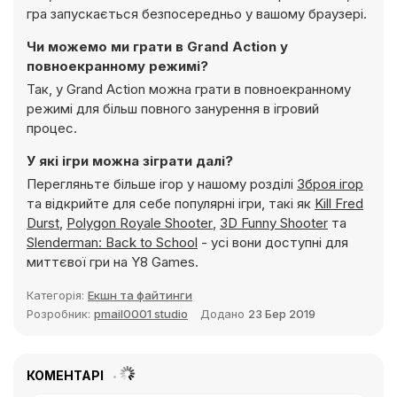
гра запускається безпосередньо у вашому браузері.
Чи можемо ми грати в Grand Action у
повноекранному режимі?
Так, у Grand Action можна грати в повноекранному
режимі для більш повного занурення в ігровий
процес.
У які ігри можна зіграти далі?
Перегляньте більше ігор у нашому розділі
Зброя ігор
та відкрийте для себе популярні ігри, такі як
Kill Fred
Durst
,
Polygon Royale Shooter
,
3D Funny Shooter
та
Slenderman: Back to School
- усі вони доступні для
миттєвої гри на Y8 Games.
Категорія:
Екшн та файтинги
Розробник:
pmail0001 studio
Додано
23 Бер 2019
КОМЕНТАРІ