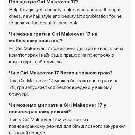
Про що гра Girl Makeover 17?
Help this girl get a beauty make over, choose the right
dress, new hair style and beauty kit combination for her
to achieve the beautiful new look.
Чи можна грати в Girl Makeover 17 на
мобільному пристрої?
Ні, Girl Makeover 17 призначена для гри на настільних
комп’ютерах і найкраще працює на пристроях з
клавіатурою або мишею.
Чи є Girl Makeover 17 безкоштовною грою?
Так, Girl Makeover 17 можна безкоштовно грати на
Y8, гра запускається безпосередньо у вашому
браузері.
Чи можемо ми грати в Girl Makeover 17 у
повноекранному режимі?
Так, у Girl Makeover 17 можна грати в
повноекранному режимі для більш повного занурення
в ігровий процес.