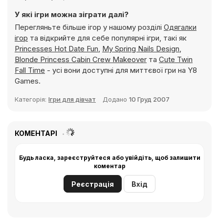
У які ігри можна зіграти далі?
Перегляньте більше ігор у нашому розділі
Одягалки
ігор
та відкрийте для себе популярні ігри, такі як
Princesses Hot Date Fun
,
My Spring Nails Design
,
Blonde Princess Cabin Crew Makeover
та
Cute Twin
Fall Time
- усі вони доступні для миттєвої гри на Y8
Games.
Категорія:
Ігри для дівчат
Додано
10 Груд 2007
КОМЕНТАРІ
Будь ласка, зареєструйтеся або увійдіть, щоб залишити
коментар
Реєстрація
Вхід