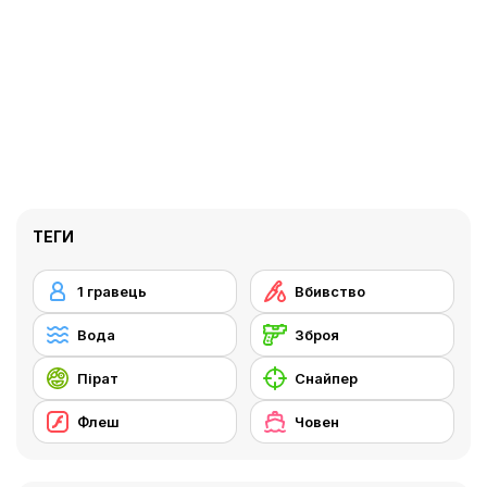
ТЕГИ
1 гравець
Вбивство
Вода
Зброя
Пірат
Снайпер
Флеш
Човен