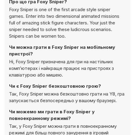
Про що гра Foxy Sniper?
Foxy Sniper is one of the first arcade style sniper
games. Enter into two dimensional animated missions
full of amazing stick figure characters. Your just the
sniper needed to solve these ludicrous scenarios.
Snipers can be women too.
Чи можна грати в Foxy Sniper на мобільному
пристрої?
Ні, Foxy Sniper призначена для гри на настільних
комп’ютерах і найкраще працює на пристроях з
клавіатурою або мишею.
Чи є Foxy Sniper безкоштовною грою?
Так, Foxy Sniper можна безкоштовно грати на Y8, гра
запускається безпосередньо у вашому браузері.
Чи можемо ми грати в Foxy Sniper у
повноекранному режимі?
Так, у Foxy Sniper можна грати в повноекранному
режимі для більш повного занурення в ігровий