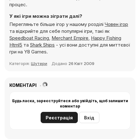
процес.
У які ігри можна зіграти далі?
Перегляньте більше ігор у нашому розділі
Човен ігор
та відкрийте для себе популярні ігри, такі як
Speedboat Racing
,
Merchant Empire
,
Happy Fishing
Html5
та
Shark Ships
- усі вони доступні для миттєвої
гри на Y8 Games.
Категорія:
Шутери
Додано
26 Квіт 2009
КОМЕНТАРІ
Будь ласка, зареєструйтеся або увійдіть, щоб залишити
коментар
Реєстрація
Вхід