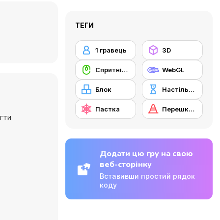
ТЕГИ
1 гравець
3D
Cпритність миші
WebGL
Блок
Настільні ігри,
Пастка
Перешкода
ягти
Додати цю гру на свою
веб-сторінку
Вставивши простий рядок
коду