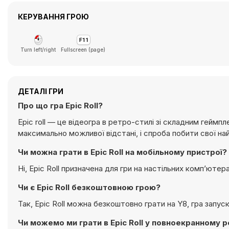
КЕРУВАННЯ ГРОЮ
Turn left/right
Fullscreen (page)
ДЕТАЛІ ГРИ
Про що гра Epic Roll?
Epic roll — це відеогра в ретро-стилі зі складним геймп
максимально можливої відстані, і спроба побити свої н
Чи можна грати в Epic Roll на мобільному пристрої?
Ні, Epic Roll призначена для гри на настільних комп’ют
Чи є Epic Roll безкоштовною грою?
Так, Epic Roll можна безкоштовно грати на Y8, гра запу
Чи можемо ми грати в Epic Roll у повноекранному 