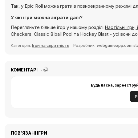
Так, у Epic Roll можна грати в повноекранному режимі дл
У які ігри можна зіграти далі?
Перегляньте більше ігор у нашому розділі
Настільні ігри, 
Checkers
,
Classic 8 ball Pool
та
Hockey Blast
- усі вони д
Категорія:
Ігри на спритність
Розробник:
webgameapp.com st
КОМЕНТАРІ
Будь ласка, зареєстру
Р
ПОВ'ЯЗАНІ ІГРИ