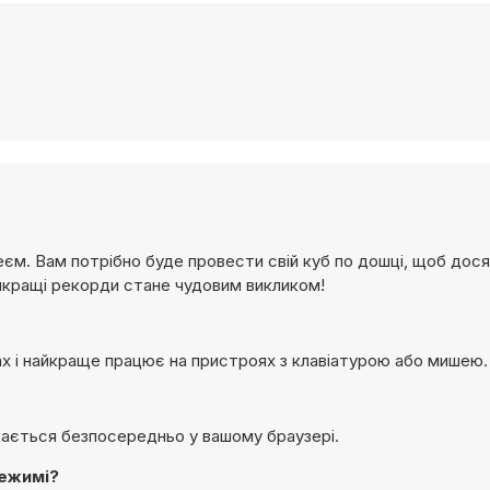
леєм. Вам потрібно буде провести свій куб по дошці, щоб дос
айкращі рекорди стане чудовим викликом!
ерах і найкраще працює на пристроях з клавіатурою або мишею.
скається безпосередньо у вашому браузері.
режимі?