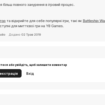
я більш повного занурення в ігровий процес.
ігор
та відкрийте для себе популярні ігри, такі як
Battleship Wa
оступні для миттєвої гри на Y8 Games.
udio
Додано
02 Трав 2019
йтеся або увійдіть, щоб залишити коментар
еєстрація
Вхід