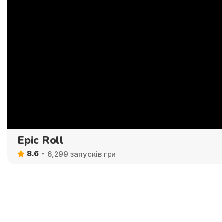
Epic Roll
8.6
6,299 запусків гри