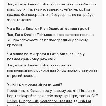
Так, у Eat a Smaller Fish можна грати як на мобільних
пристроях, так і на настільних комп’ютерах. Гра
працює безпосередньо в браузері та не потребує
завантаження.
Чи є Eat a Smaller Fish безкоштовною грою?
Так, Eat a Smaller Fish можна безкоштовно грати на
Y8, гра запускається безпосередньо у вашому
браузері.
Чи можемо ми грати в Eat a Smaller Fish у
повноекранному режимі?
Так, у Eat a Smaller Fish можна грати в
повноекранному режимі для більш повного занурення
в ігровий процес.
У які ігри можна зіграти далі?
Перегляньте більше ігор у нашому розділі
Плавання
ігор
та відкрийте для себе популярні ігри, такі як
Cliff
Diving
,
Hungry Fish
,
Search for Treasure
та
Fish Eat