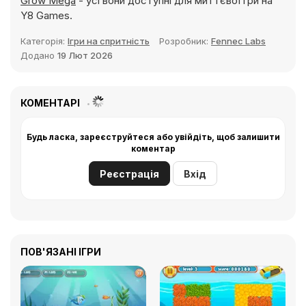
Grow Mega
- усі вони доступні для миттєвої гри на
Y8 Games.
Категорія:
Ігри на спритність
Розробник:
Fennec Labs
Додано
19 Лют 2026
КОМЕНТАРІ
Будь ласка, зареєструйтеся або увійдіть, щоб залишити
коментар
Реєстрація
Вхід
ПОВ'ЯЗАНІ ІГРИ