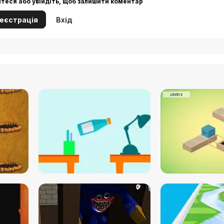
йтеся або увійдіть, щоб залишити коментар
еєстрація
Вхід