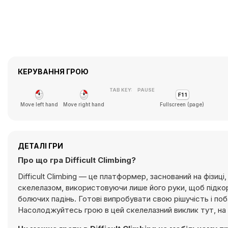
КЕРУВАННЯ ГРОЮ
TAB KEY:
PAUSE
Move left hand
Move right hand
Fullscreen (page)
ДЕТАЛІ ГРИ
Про що гра Difficult Climbing?
Difficult Climbing — це платформер, заснований на фізиц
скелелазом, використовуючи лише його руки, щоб підкор
болючих падінь. Готові випробувати свою рішучість і по
Насолоджуйтесь грою в цей скелелазний виклик тут, на