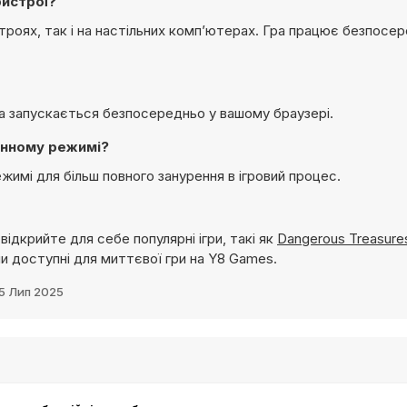
ристрої?
ристроях, так і на настільних комп’ютерах. Гра працює безпосе
гра запускається безпосередньо у вашому браузері.
ранному режимі?
ежимі для більш повного занурення в ігровий процес.
відкрийте для себе популярні ігри, такі як
Dangerous Treasure
ни доступні для миттєвої гри на Y8 Games.
5 Лип 2025