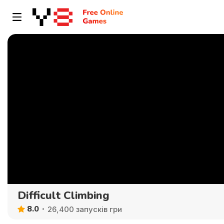
Difficult Climbing
8.0
26,400 запусків гри