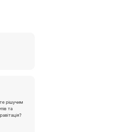
єте рішучим
пів та
равітація?