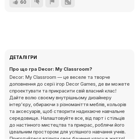
60
ДЕТАЛІ ГРИ
Про що гра Decor: My Classroom?
Decor: My Classroom — це веселе та творче
доповнення до серії ігор Decor Games, де ви можете
спроектувати та прикрасити свій власний клас!
Дайте волю своєму внутрішньому дизайнеру
інтер'єру, обираючи з різноманіття меблів, кольорів
та аксесуарів, щоб створити надихаюче навчальне
середовище. Налаштовуйте все, від парт і стільців
до настінного мистецтва та прикрас, роблячи його
ідеальним простором для успішного навчання учнів.
Приготуйтеся втілити своє бачення класу в життя!