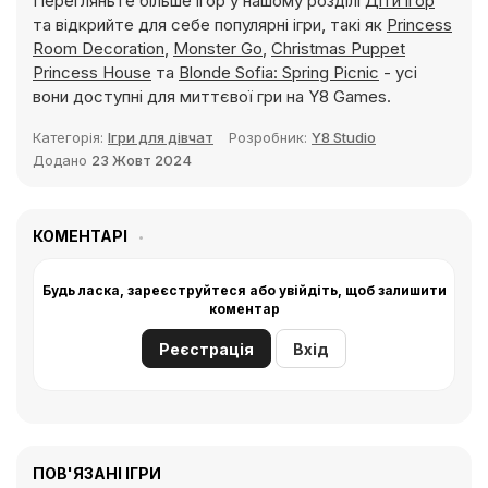
Перегляньте більше ігор у нашому розділі
Діти ігор
та відкрийте для себе популярні ігри, такі як
Princess
Room Decoration
,
Monster Go
,
Christmas Puppet
Princess House
та
Blonde Sofia: Spring Picnic
- усі
вони доступні для миттєвої гри на Y8 Games.
Категорія:
Ігри для дівчат
Розробник:
Y8 Studio
Додано
23 Жовт 2024
КОМЕНТАРІ
Будь ласка, зареєструйтеся або увійдіть, щоб залишити
коментар
Реєстрація
Вхід
ПОВ'ЯЗАНІ ІГРИ