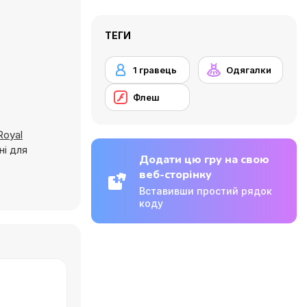
ТЕГИ
1 гравець
Одягалки
Флеш
Royal
ні для
Додати цю гру на свою
веб-сторінку
Вставивши простий рядок
коду