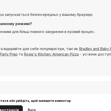
 гра запускається безпосередньо у вашому браузері.
ранному режимі?
режимі для більш повного занурення в ігровий процес.
а відкрийте для себе популярні ігри, такі як
Bradley and Baby 
Party Prep
та
Roxie's Kitchen: American Pizza
- усі вони доступ
йтеся або увійдіть, щоб залишити коментар
еєстрація
Вхід