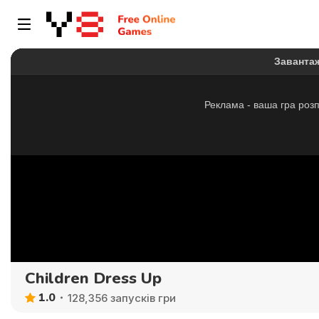
Children Dress Up
1.0
128,356 запусків гри