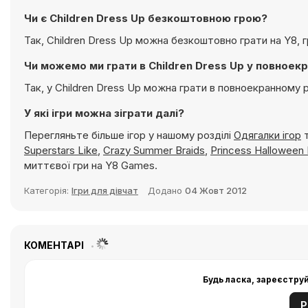
Чи є Children Dress Up безкоштовною грою?
Так, Children Dress Up можна безкоштовно грати на Y8,
Чи можемо ми грати в Children Dress Up у повноек
Так, у Children Dress Up можна грати в повноекранному 
У які ігри можна зіграти далі?
Перегляньте більше ігор у нашому розділі
Одягалки ігор
т
Superstars Like
,
Crazy Summer Braids
,
Princess Halloween 
миттєвої гри на Y8 Games.
Категорія:
Ігри для дівчат
Додано
04 Жовт 2012
КОМЕНТАРІ
Будь ласка, зареєстру
Р