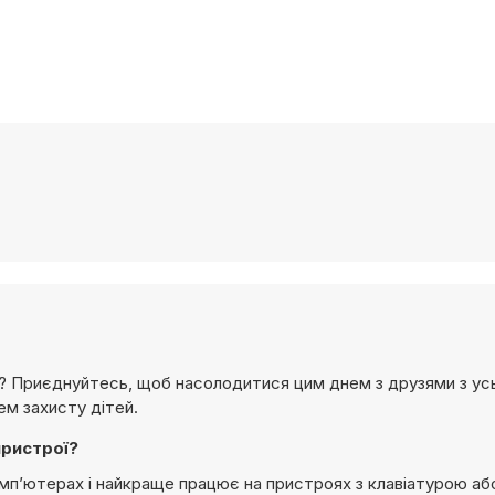
ей? Приєднуйтесь, щоб насолодитися цим днем з друзями з усь
ем захисту дітей.
пристрої?
 комп’ютерах і найкраще працює на пристроях з клавіатурою а