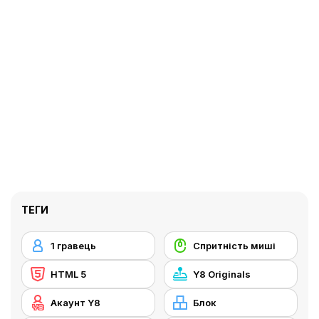
ТЕГИ
1 гравець
Cпритність миші
HTML 5
Y8 Originals
Акаунт Y8
Блок