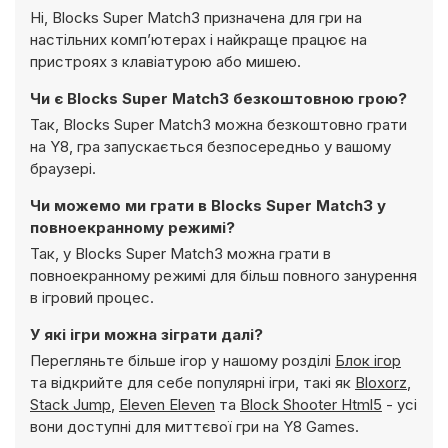
Ні, Blocks Super Match3 призначена для гри на
настільних комп’ютерах і найкраще працює на
пристроях з клавіатурою або мишею.
Чи є Blocks Super Match3 безкоштовною грою?
Так, Blocks Super Match3 можна безкоштовно грати
на Y8, гра запускається безпосередньо у вашому
браузері.
Чи можемо ми грати в Blocks Super Match3 у
повноекранному режимі?
Так, у Blocks Super Match3 можна грати в
повноекранному режимі для більш повного занурення
в ігровий процес.
У які ігри можна зіграти далі?
Перегляньте більше ігор у нашому розділі
Блок ігор
та відкрийте для себе популярні ігри, такі як
Bloxorz
,
Stack Jump
,
Eleven Eleven
та
Block Shooter Html5
- усі
вони доступні для миттєвої гри на Y8 Games.