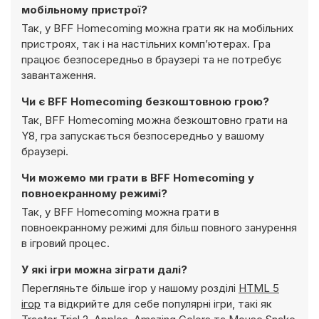
мобільному пристрої?
Так, у BFF Homecoming можна грати як на мобільних
пристроях, так і на настільних комп’ютерах. Гра
працює безпосередньо в браузері та не потребує
завантаження.
Чи є BFF Homecoming безкоштовною грою?
Так, BFF Homecoming можна безкоштовно грати на
Y8, гра запускається безпосередньо у вашому
браузері.
Чи можемо ми грати в BFF Homecoming у
повноекранному режимі?
Так, у BFF Homecoming можна грати в
повноекранному режимі для більш повного занурення
в ігровий процес.
У які ігри можна зіграти далі?
Перегляньте більше ігор у нашому розділі
HTML 5
ігор
та відкрийте для себе популярні ігри, такі як