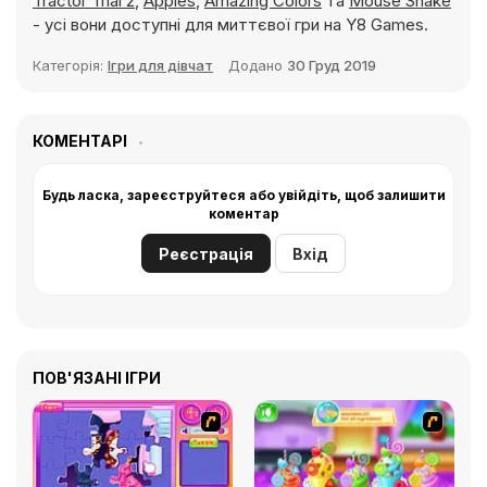
Tractor Trial 2
,
Apples
,
Amazing Colors
та
Mouse Snake
- усі вони доступні для миттєвої гри на Y8 Games.
Категорія:
Ігри для дівчат
Додано
30 Груд 2019
КОМЕНТАРІ
Будь ласка, зареєструйтеся або увійдіть, щоб залишити
коментар
Реєстрація
Вхід
ПОВ'ЯЗАНІ ІГРИ