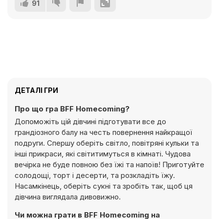
91
ДЕТАЛІ ГРИ
Про що гра BFF Homecoming?
Допоможіть цій дівчині підготувати все до
грандіозного балу на честь повернення найкращої
подруги. Спершу оберіть світло, повітряні кульки та
інші прикраси, які світитимуться в кімнаті. Чудова
вечірка не буде повною без їжі та напоїв! Приготуйте
солодощі, торт і десерти, та розкладіть їжу.
Насамкінець, оберіть сукні та зробіть так, щоб ця
дівчина виглядала дивовижно.
Чи можна грати в BFF Homecoming на