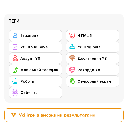
ТЕГИ
1 гравець
HTML 5
Y8 Cloud Save
Y8 Originals
Акаунт Y8
Досягнення Y8
Мобільний телефон
Рекорди Y8
Роботи
Сенсорний екран
Файтінги
Усі ігри з високими результатами