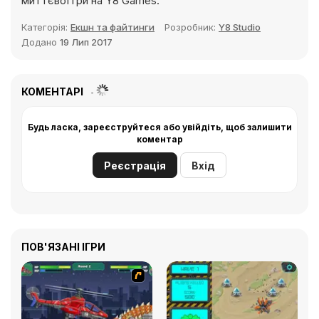
миттєвої гри на Y8 Games.
Категорія:
Екшн та файтинги
Розробник:
Y8 Studio
Додано
19 Лип 2017
КОМЕНТАРІ
Будь ласка, зареєструйтеся або увійдіть, щоб залишити
коментар
Реєстрація
Вхід
ПОВ'ЯЗАНІ ІГРИ