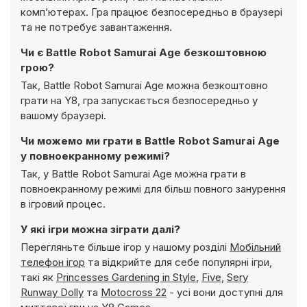
комп’ютерах. Гра працює безпосередньо в браузері
та не потребує завантаження.
Чи є Battle Robot Samurai Age безкоштовною
грою?
Так, Battle Robot Samurai Age можна безкоштовно
грати на Y8, гра запускається безпосередньо у
вашому браузері.
Чи можемо ми грати в Battle Robot Samurai Age
у повноекранному режимі?
Так, у Battle Robot Samurai Age можна грати в
повноекранному режимі для більш повного занурення
в ігровий процес.
У які ігри можна зіграти далі?
Перегляньте більше ігор у нашому розділі
Мобільний
телефон ігор
та відкрийте для себе популярні ігри,
такі як
Princesses Gardening in Style
,
Five
,
Sery
Runway Dolly
та
Motocross 22
- усі вони доступні для