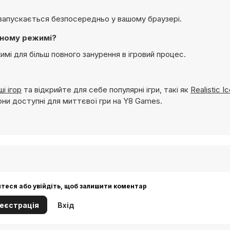
ра запускається безпосередньо у вашому браузері.
анному режимі?
жимі для більш повного занурення в ігровий процес.
і ігор
та відкрийте для себе популярні ігри, такі як
Realistic I
вони доступні для миттєвої гри на Y8 Games.
йтеся або увійдіть, щоб залишити коментар
еєстрація
Вхід