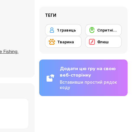
ТЕГИ
1 гравець
Cпритність миші
Тварина
Флеш
ce Fishing
,
Додати цю гру на свою
веб-сторінку
Вставивши простий рядок
коду