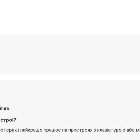
iture.
истрої?
омп’ютерах і найкраще працює на пристроях з клавіатурою або 