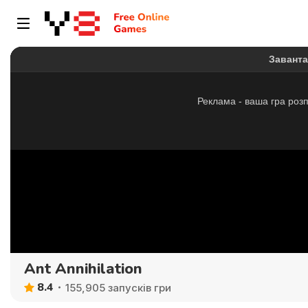
Ant Annihilation
8.4
155,905 запусків гри