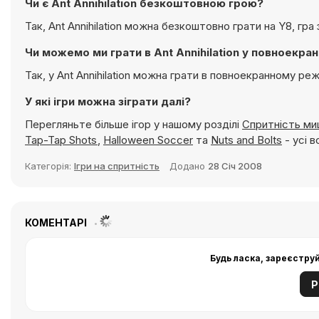
Чи є Ant Annihilation безкоштовною грою?
Так, Ant Annihilation можна безкоштовно грати на Y8, г
Чи можемо ми грати в Ant Annihilation у повноекр
Так, у Ant Annihilation можна грати в повноекранному ре
У які ігри можна зіграти далі?
Перегляньте більше ігор у нашому розділі
Cпритність миш
Tap-Tap Shots
,
Halloween Soccer
та
Nuts and Bolts
- усі 
Категорія:
Ігри на спритність
Додано
28 Січ 2008
КОМЕНТАРІ
Будь ласка, зареєстру
Р