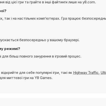
 від цієї гри та грайте в інші файтинги лише на y8.com.
рої?
х, так і на настільних комп’ютерах. Гра працює безпосереднь
апускається безпосередньо у вашому браузері.
му режимі?
для більш повного занурення в ігровий процес.
 відкрийте для себе популярні ігри, такі як
Highway Traffic
,
Ult
 для миттєвої гри на Y8 Games.