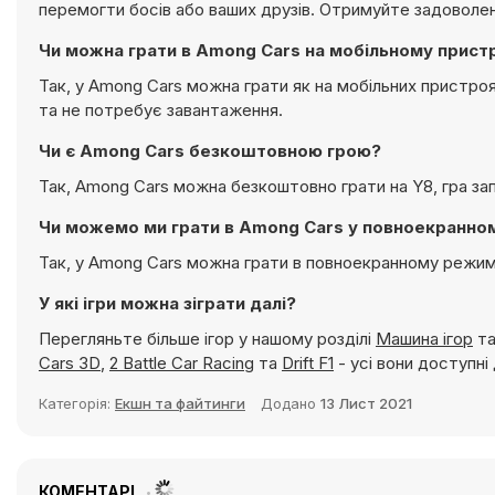
перемогти босів або ваших друзів. Отримуйте задоволення
Чи можна грати в Among Cars на мобільному прист
Так, у Among Cars можна грати як на мобільних пристроя
та не потребує завантаження.
Чи є Among Cars безкоштовною грою?
Так, Among Cars можна безкоштовно грати на Y8, гра з
Чи можемо ми грати в Among Cars у повноекранно
Так, у Among Cars можна грати в повноекранному режимі 
У які ігри можна зіграти далі?
Перегляньте більше ігор у нашому розділі
Машина ігор
та
Cars 3D
,
2 Battle Car Racing
та
Drift F1
- усі вони доступні
Категорія:
Екшн та файтинги
Додано
13 Лист 2021
КОМЕНТАРІ