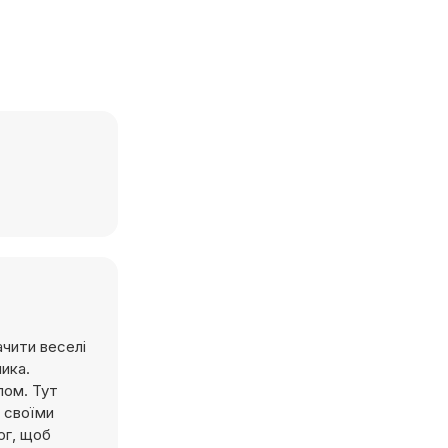
ачити веселі
ика.
лом. Тут
х своїми
ог, щоб