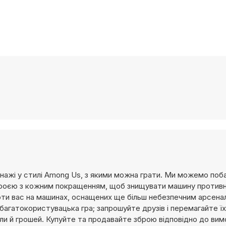
онажі у стилі Among Us, з якими можна грати. Ми можемо поб
зброєю з кожним покращенням, щоб знищувати машину противн
ти вас на машинах, оснащених ще більш небезпечним арсена
багатокористувацька гра; запрошуйте друзів і перемагайте ї
ли й грошей. Купуйте та продавайте зброю відповідно до вим