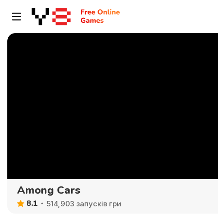
Among Cars
8.1
514,903 запусків гри