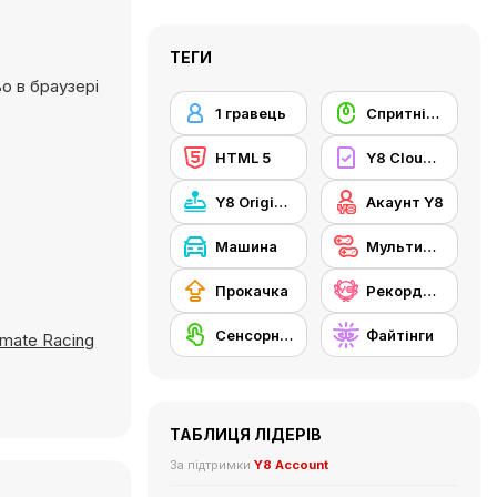
ТЕГИ
о в браузері
1 гравець
Cпритність миші
HTML 5
Y8 Cloud Save
Y8 Originals
Акаунт Y8
Машина
Мультиплеєр
Прокачка
Рекорди Y8
Сенсорний екран
Файтінги
imate Racing
ТАБЛИЦЯ ЛІДЕРІВ
За підтримки
Y8 Account