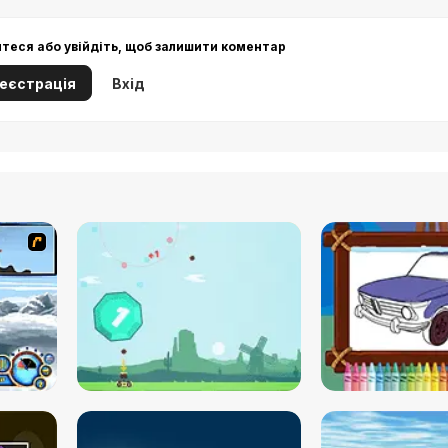
йтеся або увійдіть, щоб залишити коментар
еєстрація
Вхід