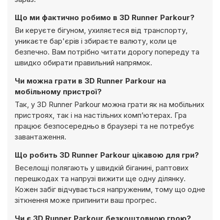
Що ми фактично робимо в 3D Runner Parkour?
Ви керуєте бігуном, ухиляєтеся від транспорту,
уникаєте бар'єрів і збираєте валюту, коли це
безпечно. Вам потрібно читати дорогу попереду та
швидко обирати правильний напрямок.
Чи можна грати в 3D Runner Parkour на
мобільному пристрої?
Так, у 3D Runner Parkour можна грати як на мобільних
пристроях, так і на настільних комп’ютерах. Гра
працює безпосередньо в браузері та не потребує
завантаження.
Що робить 3D Runner Parkour цікавою для гри?
Веселощі полягають у швидкій біганині, раптових
перешкодах та напрузі вижити ще одну ділянку.
Кожен забіг відчувається напруженим, тому що одне
зіткнення може припинити ваш прогрес.
Чи є 3D Runner Parkour безкоштовною грою?