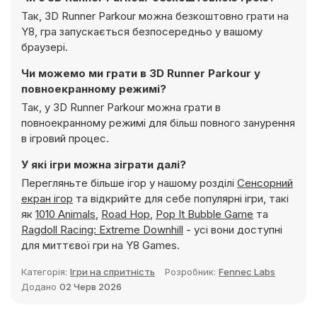
Так, 3D Runner Parkour можна безкоштовно грати на
Y8, гра запускається безпосередньо у вашому
браузері.
Чи можемо ми грати в 3D Runner Parkour у
повноекранному режимі?
Так, у 3D Runner Parkour можна грати в
повноекранному режимі для більш повного занурення
в ігровий процес.
У які ігри можна зіграти далі?
Перегляньте більше ігор у нашому розділі
Сенсорний
екран ігор
та відкрийте для себе популярні ігри, такі
як
1010 Animals
,
Road Hop
,
Pop It Bubble Game
та
Ragdoll Racing: Extreme Downhill
- усі вони доступні
для миттєвої гри на Y8 Games.
Категорія:
Ігри на спритність
Розробник:
Fennec Labs
Додано
02 Черв 2026