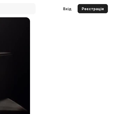
Вхід
Реєстрація
Auto
144p