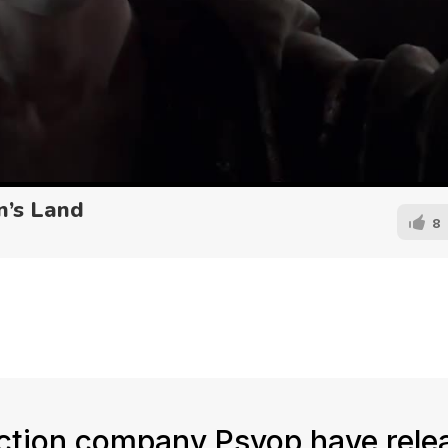
n’s Land
8
ction company Psyop have rele