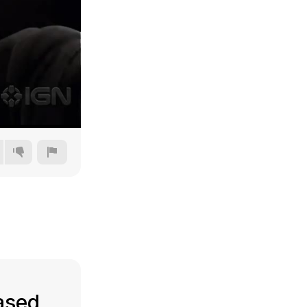
240p
360p
480p
720p
ased