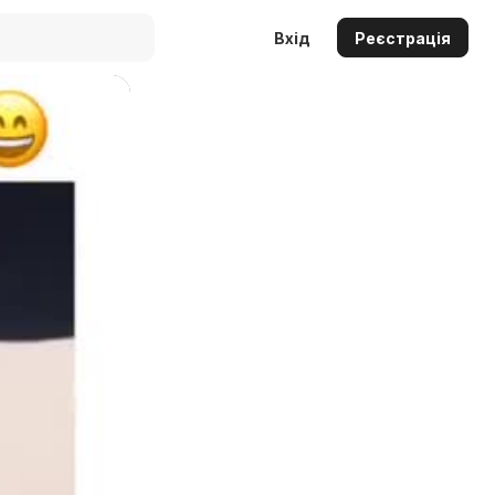
Вхід
Реєстрація
Auto
144p