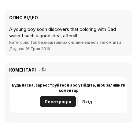
ОПИС ВІДЕО
A young boy soon discovers that coloring with Dad
wasn't such a good idea, afterall.
Категорія:
Топ безкоштовних онлайн-відео з тегом діти
Додано
16 Трав 2016
КОМЕНТАРІ
Будь ласка, зареєструйтеся або увійдіть, щоб залишити
коментар
Реєстрація
Вхід