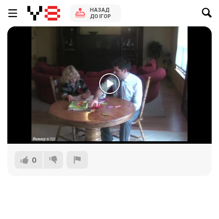
НАЗАД
ДО ІГОР
0