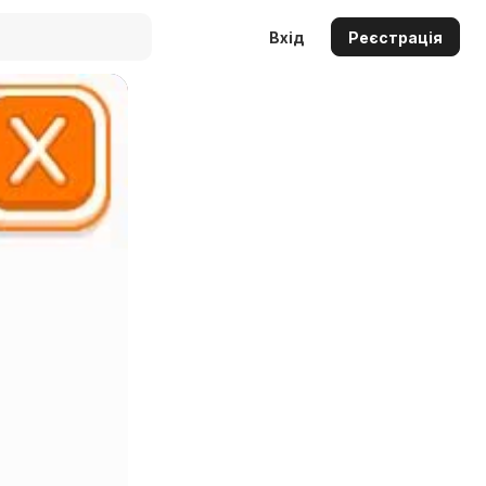
Вхід
Реєстрація
Auto
144p