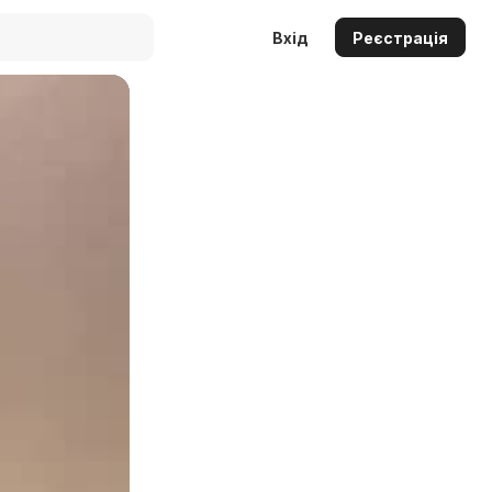
Вхід
Реєстрація
Auto
144p