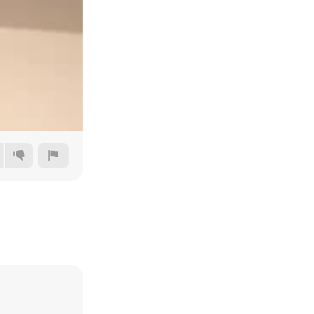
240p
360p
480p
720p