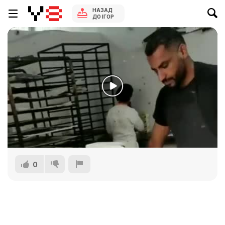
НАЗАД
ДО ІГОР
0