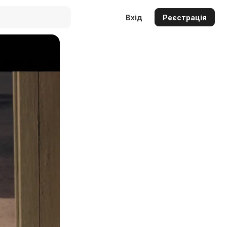
Вхід
Реєстрація
Auto
144p