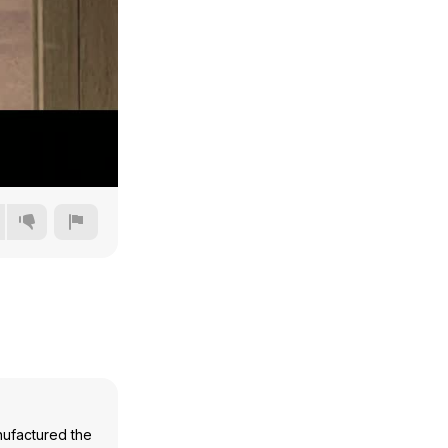
240p
360p
480p
720p
nufactured the